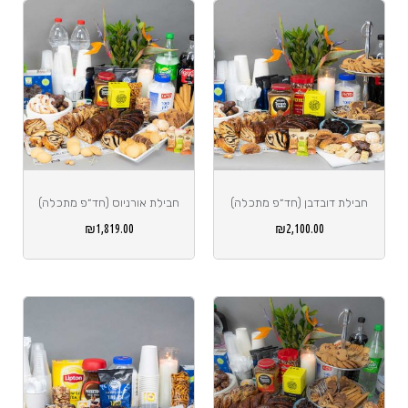
חבילת דובדבן (חד״פ מתכלה)
חבילת אורניוס (חד״פ מתכלה)
₪
1,819.00
₪
2,100.00