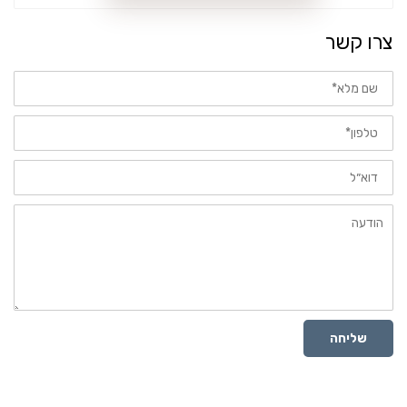
צרו קשר
שם
מלא
טלפון
דוא״ל
הודעה
שליחה