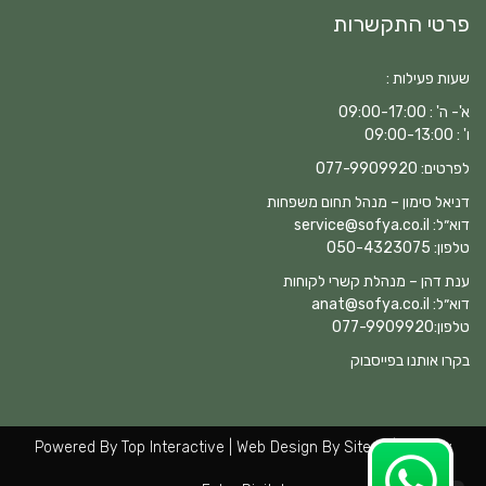
פרטי התקשרות
שעות פעילות :
א'- ה' : 09:00-17:00
ו' : 09:00-13:00
לפרטים:
077-9909920
דניאל סימון – מנהל תחום משפחות
דוא״ל:
service@sofya.co.il
טלפון:
050-4323075
ענת דהן – מנהלת קשרי לקוחות
דוא״ל:
anat@sofya.co.il
טלפון:
077-9909920
בקרו אותנו בפייסבוק
Powered By
Top Interactive
| Web Design By Siteos | SEO By