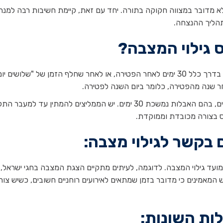
לא מדובר במצווה חקוקה בתורה. יחד עם זאת, קיימת חשיבות רבה למנה
תהליך ההנצחה.
 גילוי המצבה?
הטקס של גילוי המצבה לרוב נערך לאחר תקופת האבל, בדרך כלל 30 ימים לאחר הפטירה, או לאחר שחלף הזמן של "שלושי
 שנה מהפטירה, כלומר ביום השנה לפטירה.
ההסבר לתקופה של 30 יום טמון במנהגים דתיים ותנ"כיים, בהם האבלות נמשכת 30 ימים. יש הממליצים להמתין עד ל
 בצורה מכובדת וממוקדת.
 בקשר לגילוי מצבה:
ים הקשורים במועד גילוי המצבה. לדוגמה, לעיתים מתקיים הצגת המצבה בחגי ישראל,
 המאמינים כי מדובר בזמן שמתאים לאירועים רוחניים חשובים, כשיש צור
ות השונות: