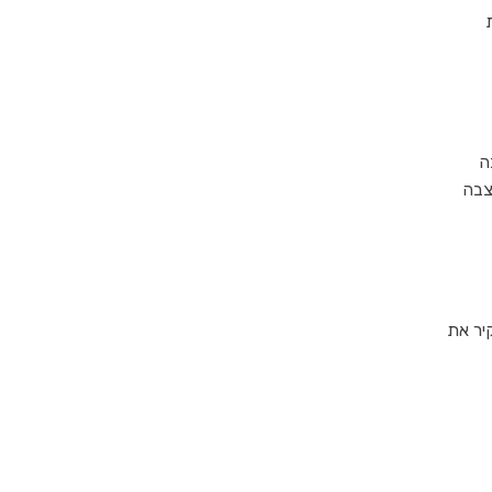
ה
 טקס חשיפת המצבה
יר את