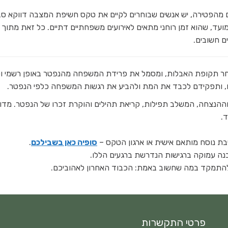
ת שמנהג גילוי המצבה הסטנדרטי הוא לאחר 30 יום מהפטירה, יש אנשים שבוחרים לקיים את טקס חשיפת המצבה דווקא 
ועד, שהוא זמן רוחני מתאים לאירועים משפחתיים דתיים. כל זאת מתוך ר
ם חשובים.
אחר תקופת האבלות, ומסמל את פרידת המשפחה מהנפטר באופן רשמי וכ
, ותפקידם לכבד את המת ולהביע את רגשות המשפחה כלפי הנפטר.
ההנצחה, המשלב תפילות, קריאת תהילים והוקרת זכרו של הנפטר. מדו
.
בת נוסח מותאם אישית או ארגון הטקס –
סופיה כאן בשבילכם
.
 והבנה עמוקה ברגישות הנדרשת ברגעים הללו.
ו להתמקד במה שחשוב באמת: הכבוד האחרון לאהוביכם.
פרטי התקשרות