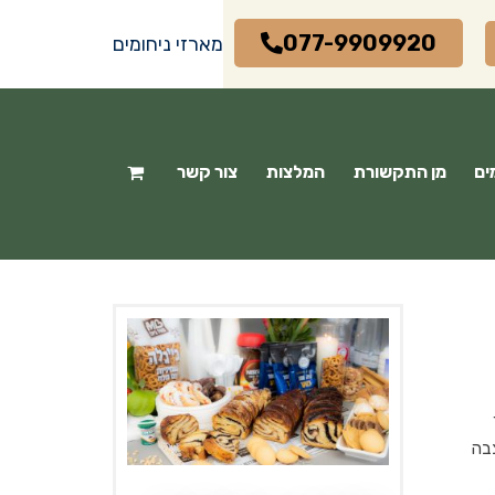
077-9909920
מארזי ניחומים
ים
מן התקשורת
המלצות
צור קשר
צבה