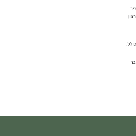
סביב
צון
ולל.
בר