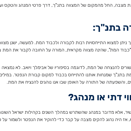
גת מצבה, החל מהמקום של המצווה בתנ"ך, דרך פרטי המנהג והטקס וע
ה בתנ"ך:
 ניתן למצוא התייחסויות רבות לקבורה ולכבוד המת. למעשה, ישנן מצוו
"כבוד המת", שהינה מצווה מקראית, המורה על החובה לקבור את המת 
ורים להנצחה של המת, לדוגמה בסיפוריו של אבימלך ויואב. לא נמצאה מ
המת בתנ"ך שמנחות אותנו להתייחס בכבוד למקום קבורת הנפטר. במילים
 והשפעתה של התורה על האופן שבו אנו נוהגים להנציח את המת.
וי דתי או מנהג?
ישיר, אלא מדובר במנהג שהשתרש במהלך השנים בקהילות ישראל השונות
 היה נהוג להקים מצבה על קבר כדי להוקיר את הנפטר ולשמור על כב