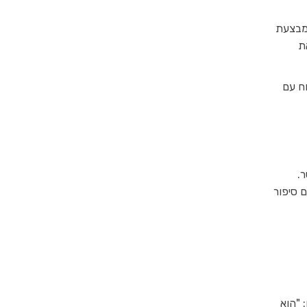
ה, ומבצעת
ת
ח עם
.
 סיפור
 "הוא