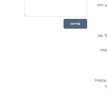
ג הזה
שליחה
ם יום". עם
מעבר התקופה
 ובמיוחד
ך