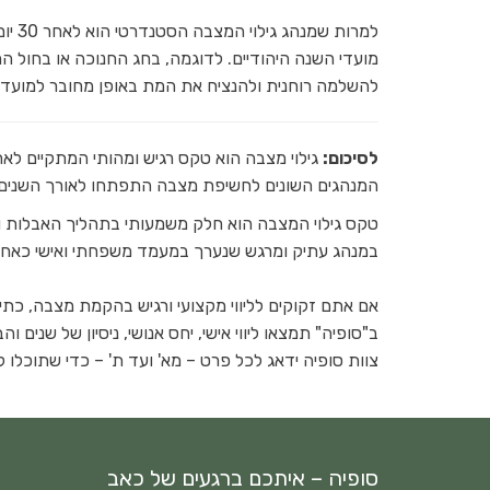
למרו
מועדי השנה היהודיים. לדוגמה, בחג החנוכה או בחול המ
להשלמה רוחנית ולהנציח את המת באופן מחובר למועדי
לסיכום:
גילוי מצבה הוא טקס רגיש ומהותי המתקיים ל
המנהגים השונים לחשיפת מצבה התפתחו לאורך השנים
טקס גילוי המצבה הוא חלק משמעותי בתהליך האבלות ו
במנהג עתיק ומרגש שנערך במעמד משפחתי ואישי כאחד
אם אתם זקוקים לליווי מקצועי ורגיש בהקמת מצבה, כתי
ב"סופיה" תמצאו ליווי אישי, יחס אנושי, ניסיון של שנים
צוות סופיה ידאג לכל פרט – מא' ועד ת' – כדי שתוכל
סופיה – איתכם ברגעים של כאב