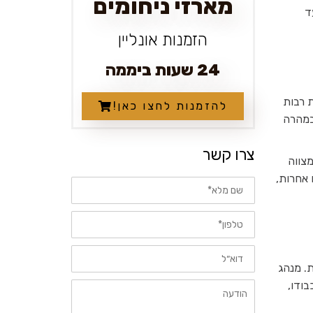
מארזי ניחומים
ד
הזמנות אונליין
24 שעות ביממה
ת רבות
להזמנות לחצו כאן!
במהרה
צרו קשר
צווה
 אחרות,
שם
מלא
טלפון
דוא״ל
. מנהג
הודעה
ודו,