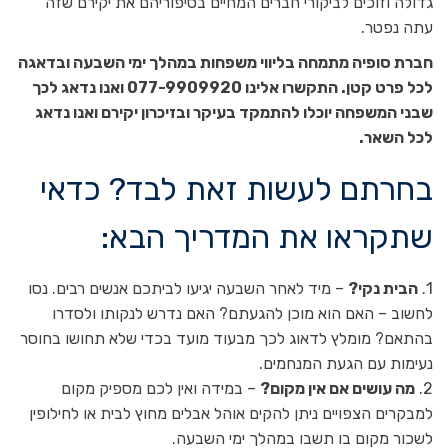
גדולה וזוכים לביקורי חברים המחיים בסיפוריהם את יקירם שזה
עתה נפטר.
חברת סופיה מתמחה בליווי משפחות במהלך ימי השבעה ובדאגה
לכל פרט קטן. התקשרו אלינו 077-9909920 ואנו נדאג לכך
שבני המשפחה יוכלו להתמקד בעיקר ובזיכרון יקירם ואנו נדאג
לכל השאר.
בחרתם לעשות זאת לבד? כדאי
שתקראו את המדריך הבא:
1.
הבית נקי?
– מיד לאחר השבעה יגיעו לביתכם אנשים רבים. נסו
לחשוב – האם הוא מוכן להגעתם? האם נדרש לנקותו ולסדרו
בהתאם? מומלץ לדאוג לכך מבעוד מועד בכדי שלא תחושו בחוסר
נעימות עם הגעת המנחמים.
2.
מה עושים אם אין מקום?
– במידה ואין לכם מספיק מקום
למבקרים הצפויים ניתן להקים אוהל אבלים מחוץ לבית או לחילופין
לשכור מקום בו תשבו במהלך ימי השבעה.