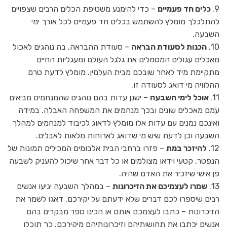
9.
כלים חד פעמיים
– כדי להימנע משטיפת הכלים הרבים שצפויים
להתלכלך מומלץ להשתמש בכלים חד פעמיים לכל אורך ימי
השבעה.
10.
הכנות לסעודת הבראה
– סעודת ההבראה, בה נוהגים לאכול
מאכלים עגולים המסמלים את גלגל העולם ומעגליות החיים
מתקיימת מיד לאחר שובכם מבית העלמין. מומלץ לדעת טרם
ההלוויה מי דואג לסעודה זו.
11.
אוכל לימי השבעה
– ישנן עדות בהם נוהגים שהמנחמים מביאים
עמם מאכלים שונים ובכך מנחמים את המשפחה האבלה. במידה
ואינכם נמנים עם עדות אלו מומלץ לדאוג לכיבוד למנחמים למהלך
השבעה וכן לדעת שיש מי שדואג לארוחות מלאות לאבלים.
12.
להיזכר במת
– פזרו ברחבי הבית אלבומים המכילים תמונות של
הנפטר, קטעי וידאו מצולמים או כל דבר אחר שיכול להעניק לשבעה
פן אישי שיזכיר את האדם שהיה.
13.
שמרו לעצמיכם את הזיכרונות
– במהלך השבעה יגיעו אנשים
רבים שיספרו לכם דברים שלא ידעתם על יקירכם. דאגו לשמר את
הזיכרונות – כתבו לעצמכם אותם או הכינו ספר מבקרים בהם
אנשים יכתבו את תחושותיהם וזיכרונותיהם מיקירכם. כך תוכלו