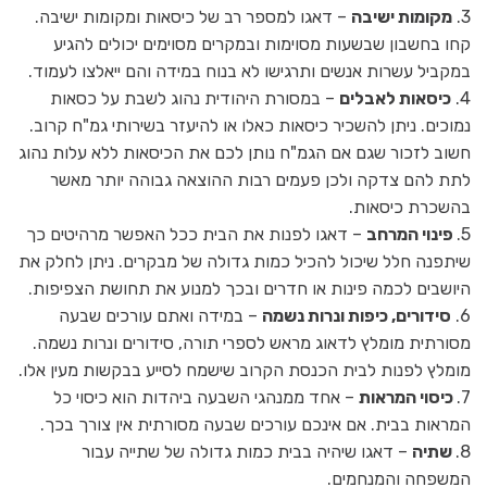
3.
מקומות ישיבה
– דאגו למספר רב של כיסאות ומקומות ישיבה.
קחו בחשבון שבשעות מסוימות ובמקרים מסוימים יכולים להגיע
במקביל עשרות אנשים ותרגישו לא בנוח במידה והם ייאלצו לעמוד.
4.
כיסאות לאבלים
– במסורת היהודית נהוג לשבת על כסאות
נמוכים. ניתן להשכיר כיסאות כאלו או להיעזר בשירותי גמ"ח קרוב.
חשוב לזכור שגם אם הגמ"ח נותן לכם את הכיסאות ללא עלות נהוג
לתת להם צדקה ולכן פעמים רבות ההוצאה גבוהה יותר מאשר
בהשכרת כיסאות.
5.
פינוי המרחב
– דאגו לפנות את הבית ככל האפשר מרהיטים כך
שיתפנה חלל שיכול להכיל כמות גדולה של מבקרים. ניתן לחלק את
היושבים לכמה פינות או חדרים ובכך למנוע את תחושת הצפיפות.
6.
סידורים, כיפות ונרות נשמה
– במידה ואתם עורכים שבעה
מסורתית מומלץ לדאוג מראש לספרי תורה, סידורים ונרות נשמה.
מומלץ לפנות לבית הכנסת הקרוב שישמח לסייע בבקשות מעין אלו.
7.
כיסוי המראות
– אחד ממנהגי השבעה ביהדות הוא כיסוי כל
המראות בבית. אם אינכם עורכים שבעה מסורתית אין צורך בכך.
8.
שתיה
– דאגו שיהיה בבית כמות גדולה של שתייה עבור
המשפחה והמנחמים.