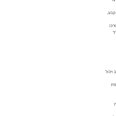
קבע,
רכו
ך
ויכול
פת
ת