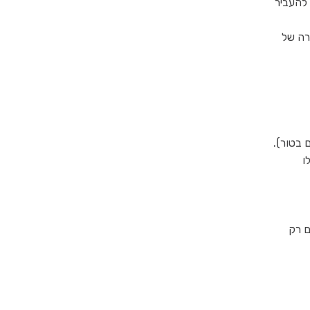
 להעביר
רה של
 בטור).
ו
ם רק