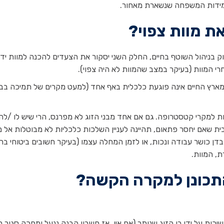
מידות המשפחה שנשארת מאחור.
ת מוות צפוי?
 בניהול השוטף בחיים, החלק השני יסקור את הצעדים להכנה למוות ידו
 המוות (בעיקר במצב שהמוות לא היה צפוי).
 מארץ החיים אינה פוגעת כלכלית באף אחד (למעט מקרים של תמיכה בבנ
נות למקרי קטסטרופה. גם אם אחד מבני הזוג לא מפרנס, הרי שיש לו /ל
ת שאם יחסר פתאום, תהיינה לעניין השלכות כלכליות לא מבוטלות אל מו
בדן כושר עבודה ונכות, או לזמן המחלה עצמו (בעיקר חשובים ביטוחי בר
, המוות.
התכונן למקרה הקשה?
ות על ידי בן הזוג שנותר (אם אין, אז חשבון הבנק ננעל ומחכה סגור ל