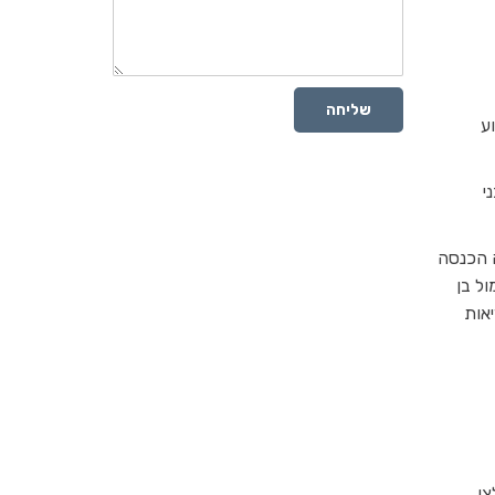
שליחה
ע
י
ה הכנסה
ל בן
יאות
צו