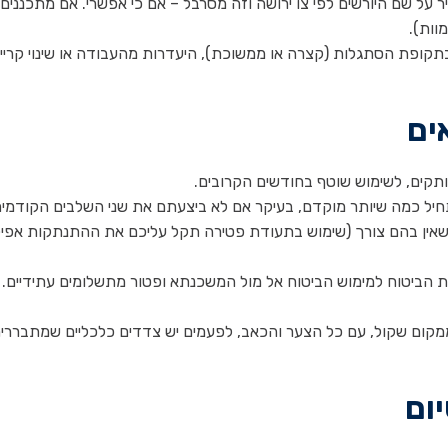
 על שם היורשים לפי צו ירושה וזה מסרבל – אם כי אפשרי. אם מתכננים
וות).
בתקופת הסתגלות (קצרה או ממשוכת), היעדרות מהעבודה או שינוי קריי
ים
תקים, לשימוש שוטף בחודשים הקרובים.
חיל כמה שיותר מוקדם, בעיקר אם לא ביצעתם את שני השלבים הקודמים
ם שאין בהם צורך (שימוש בתעודת פטירה תקל עליכם את ההתנתקות אפיל
ביטוח למימוש הביטוח אל מול המשכנתא ופטור מתשלומים עתידיים.
מקום שקול, עם כל הצער והכאב, לפעמים יש צדדים כלכליים שמתבררי
ום