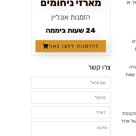
מארזי ניחומים
ך או
הזמנות אונליין
24 שעות ביממה
ם
להזמנות לחצו כאן!
צרו קשר
רב בני 45-64, הסיבה השנייה
(לפי דוח הלמ"ס מאי 2018). יוצא מכך שאת
שם
מלא
טלפון
דוא״ל
 תקופת
 של אחד
הודעה