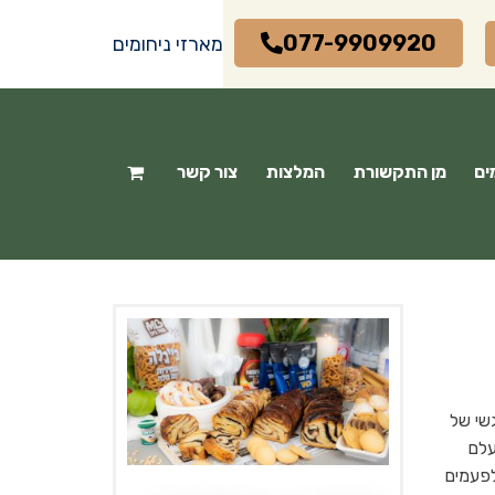
077-9909920
מארזי ניחומים
ים
מן התקשורת
המלצות
צור קשר
שי של
עלם
לפעמים