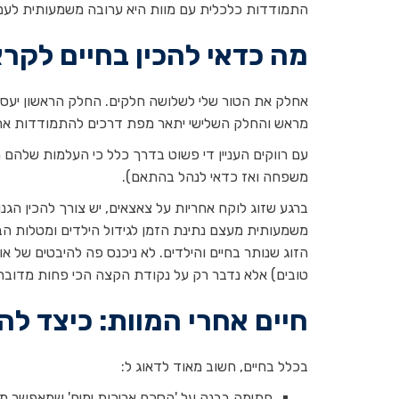
התמודדות כלכלית עם מוות היא ערובה משמעותית לע
מה כדאי להכין בחיים לקרא
אחלק את הטור שלי לשלושה חלקים. החלק הראשון יעסוק
מראש והחלק השלישי יתאר מפת דרכים להתמודדות אחרי
עם רווקים העניין די פשוט בדרך כלל כי העלמות שלהם
משפחה ואז כדאי לנהל בהתאם).
ברגע שזוג לוקח אחריות על צאצאים, יש צורך להכין הג
משמעותית מעצם נתינת הזמן לגידול הילדים ומטלות הבי
הזוג שנותר בחיים והילדים. לא ניכנס פה להיבטים של או
טובים) אלא נדבר רק על נקודת הקצה הכי פחות מדוברת
חיים אחרי המוות: כיצד ל
בכלל בחיים, חשוב מאוד לדאוג ל:
חתימה בבנק על 'הסכם אריכות ימים' שמאפשר משיכ